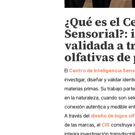
¿Qué es el C
Sensorial?
:
validada a t
olfativas de
El
Centro de Inteligencia Sens
investigar, diseñar y validar iden
materias primas. Su trabajo part
en la naturaleza, cuando son sel
conexión auténtica y medible ent
A través del
diseño de logos ol
de las marcas, el
CIS
construye i
integra investigación transdiscipli