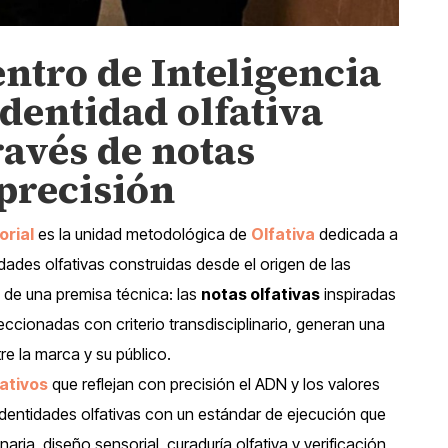
entro de Inteligencia
 identidad olfativa
ravés de notas
 precisión
orial
es la unidad metodológica de
Olfativa
dedicada a
tidades olfativas construidas desde el origen de las
e de una premisa técnica: las
notas olfativas
inspiradas
eccionadas con criterio transdisciplinario, generan una
re la marca y su público.
fativos
que reflejan con precisión el ADN y los valores
dentidades olfativas con un estándar de ejecución que
naria, diseño sensorial, curaduría olfativa y verificación