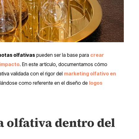
notas olfativas
pueden ser la base para
crear
 impacto
. En este artículo, documentamos cómo
tiva validada con el rigor del
marketing olfativo en
ándose como referente en el diseño de
logos
 olfativa
dentro del